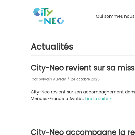
Aller
Qui sommes nous
au
contenu
Actualités
City-Neo revient sur sa mis
par
Sylvain Auvray
24 octobre 2025
City-Neo revient sur son accompagnement dans le
Mendès-France à Avrillé…
Lire la suite »
City-Neo accompagne la req